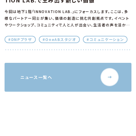
今回は地下1階「INNOVATION LAB.」にフォーカスします。ここは、多
様なパートナー同士が集い、価値の創造に挑む共創拠点です。イベント
やワークショップ、コミュニティで人と人が出会い、生活者の声を活かし
てアイデアを磨き、新しい価値を社会へ、そして次の挑戦へとつなげて
いく多様な機能を備えています。その魅力にぜひ触れてみてください。
#DNPプラザ
#OneABスタジオ
#コミュニケーション
ニュース一覧へ