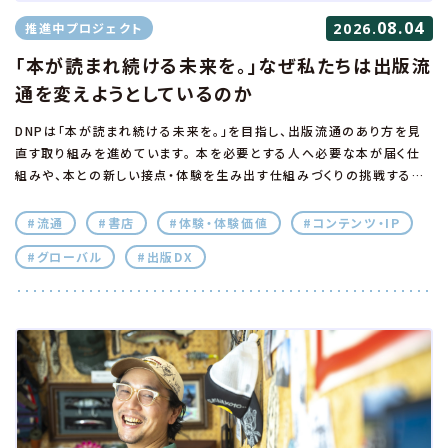
08.04
推進中プロジェクト
2026.
「本が読まれ続ける未来を。」なぜ私たちは出版流
通を変えようとしているのか
DNPは「本が読まれ続ける未来を。」を目指し、出版流通のあり方を見
直す取り組みを進めています。 本を必要とする人へ必要な本が届く仕
組みや、本との新しい接点・体験を生み出す仕組みづくりの挑戦するた
めに、このプロジェクトでは私たちの想いや活動を発信していきます。
本稿では、このプロジェクトのオーナーであり、DNPが市谷で営む本
#流通
#書店
#体験・体験価値
#コンテンツ・IP
屋・外濠書店の店長も務める筆者が、自身の原体験やDNPの出版営業
#グローバル
#出版DX
として感じた課題を通じて、これからの出版流通に必要なことを考えま
す。