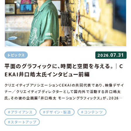
07.31
トピックス
2026.
平面のグラフィックに、時間と空間を与える。｜C
EKAI井口皓太氏インタビュー前編
クリエイティブアソシエーションCEKAIの共同代表であり、映像デザイ
ナー／クリエイティブディレクターとして国内外で活動する井口皓太
氏。その彼の企画展「井口皓太 モーショングラフィックス」が、2026年5
月〜7月にかけて、DNP 文化振興財団が運営するギンザ・グラフィック・
ギャラリー（以下、ggg）で開催されました。長年にわたり、グラフィック
#アライアンス
#デザイン・製造
#コンテンツ
を動かして時間と空間を与える表現に取り組んできた井口氏が今回の
#スタートアップ
展示で試みたのは、モーショングラフィックスをもう一度グラフィックデ
ザインの文脈で捉え直すこと。3組のクリエイターとの共創のプロセス