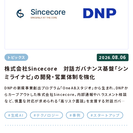
08.06
トピックス
2026.
株式会社Sincecore 対話ガバナンス基盤「シン
ミライナビ」の開発・営業体制を強化
DNPの新規事業創出プログラム「OneABスタジオ」から生まれ、DNPか
らカーブアウトした株式会社Sincecore。内部通報やハラスメント相談
など、慎重な対応が求められる「高リスク面談」を支援する対話ガバナ
ンス基盤「シンミライナビ」の提供開始に向け、DNPからの出資を受け
て開発・営業体制を強化し、事業化を加速します。
#生成AI
#テクノロジー
#事例
#スタートアップ